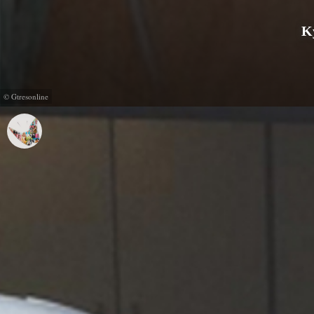
Ky
© Gtresonline