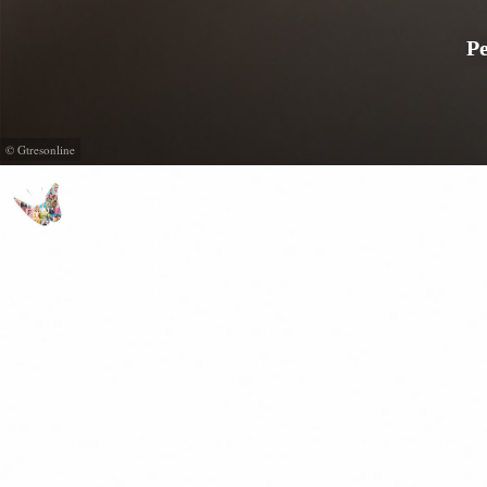
Pe
© Gtresonline