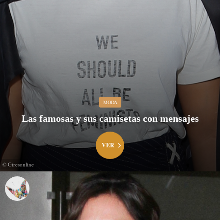
MODA
Las famosas y sus camisetas con mensajes
VER
© Gtresonline