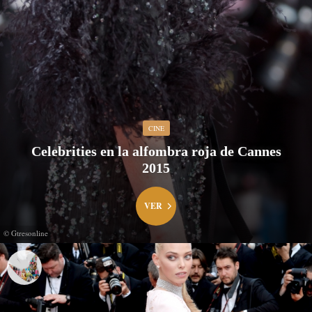
CINE
Celebrities en la alfombra roja de Cannes
2015
VER
© Gtresonline