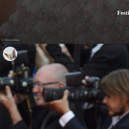
Fest
© Gtresonline