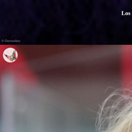
Los 
© Gtresonline