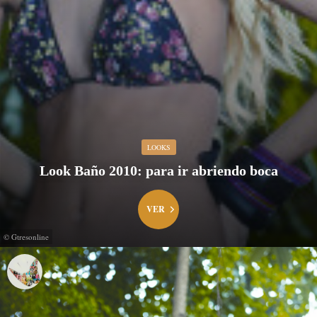
LOOKS
Look Baño 2010: para ir abriendo boca
VER
© Gtresonline