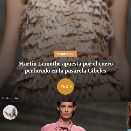
TENDENCIAS
Martin Lamothe apuesta por el cuero
perforado en la pasarela Cibeles
VER
© Gtresonline