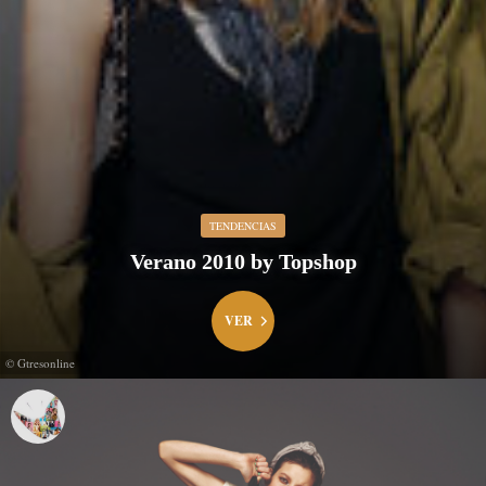
TENDENCIAS
Verano 2010 by Topshop
VER
© Gtresonline