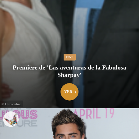
CINE
Premiere de 'Las aventuras de la Fabulosa
Sharpay'
VER
© Gtresonline