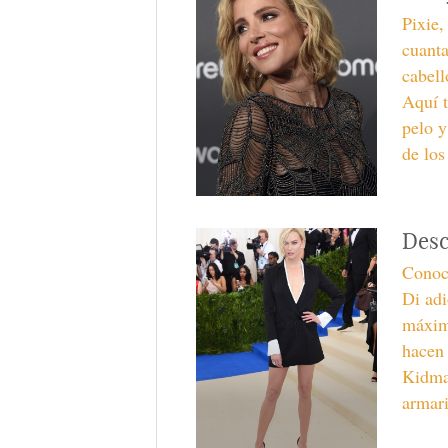
Pixie,
cuanta
cabell
Aquí t
pelo y
de los
Desc
Conoce
Di adi
máximo
hacen
Kidman
armari