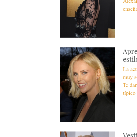
Alexa
enseñ
Apre
esti
La act
muy so
Te dam
típico
Vest