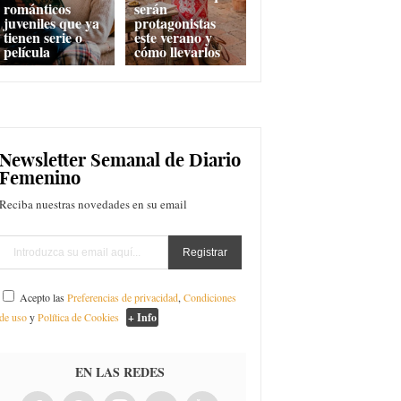
románticos
serán
juveniles que ya
protagonistas
tienen serie o
este verano y
película
cómo llevarlos
Newsletter Semanal de Diario
Femenino
Reciba nuestras novedades en su email
Acepto las
Preferencias de privacidad
,
Condiciones
de uso
y
Política de Cookies
+ Info
EN LAS REDES