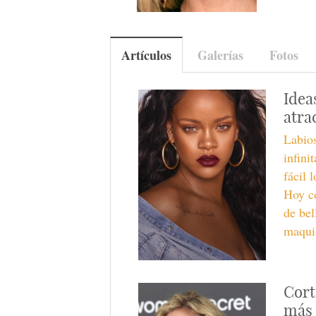
Artículos
Galerías
Fotos
Idea
atra
Labios
infini
fácil 
Hoy c
de bel
maquil
Cort
más 