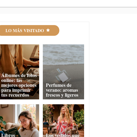
LO MÁS VISITADO
Álbumes de fotos
online: las
mejores opciones
Perfumes de
para imprimir
verano: aromas
tus recuerdos
frescos y ligeros
Libros
Los vestidos que