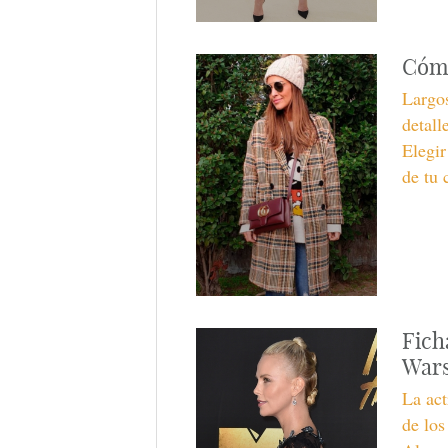
Cómo
Largos
detall
Elegir
de tu 
Fich
Wars
La act
de lo