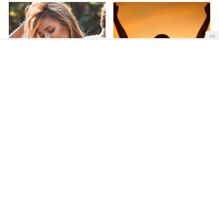
Ad
10 consejos para ser una
10 frases de mujeres
mujer empoderada con
empoderadas para
pareja
recordar