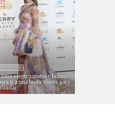
COMPLEMENTOS
Cómo elegir zapatos y bolso
para ir a una boda: claves para
triunfar