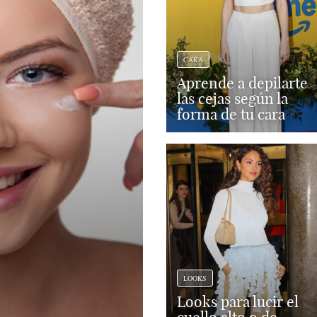
CARA
Aprende a depilarte
las cejas según la
forma de tu cara
LOOKS
Looks para lucir el