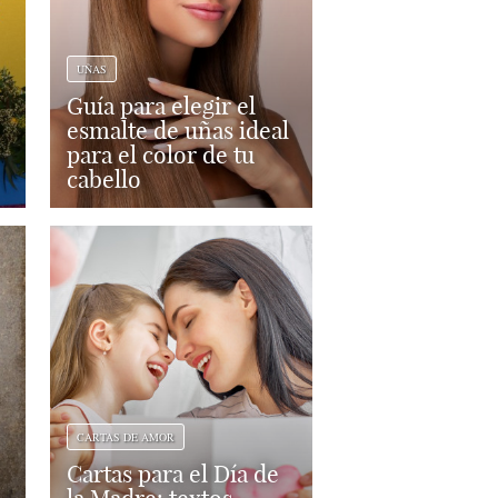
UÑAS
Guía para elegir el
esmalte de uñas ideal
para el color de tu
cabello
CARTAS DE AMOR
Cartas para el Día de