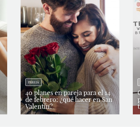
PAREJA
40 planes en pareja para el 14
de febrero: ¿qué hacer en San
Valentín?