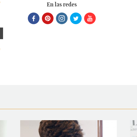
o
En las redes
e