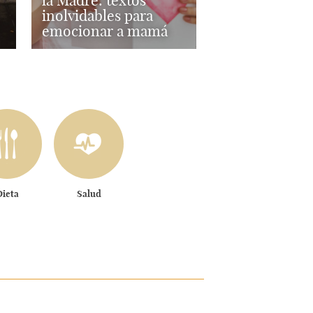
la Madre: textos
inolvidables para
emocionar a mamá
Dieta
Salud