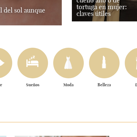
cuello alto o de
tortuga en mujer:
l del sol aunque
claves útiles
r
Sueños
Moda
Belleza