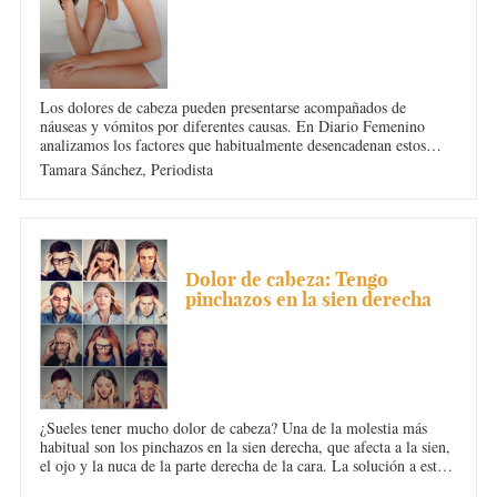
Los dolores de cabeza pueden presentarse acompañados de
náuseas y vómitos por diferentes causas. En Diario Femenino
analizamos los factores que habitualmente desencadenan estos
síntomas y cómo solucionarlos para evitar que esta dolencia se
Tamara Sánchez,
Periodista
pueda convertir en algo crónico.
DOLOR DE CABEZA
Dolor de cabeza: Tengo
pinchazos en la sien derecha
¿Sueles tener mucho dolor de cabeza? Una de la molestia más
habitual son los pinchazos en la sien derecha, que afecta a la sien,
el ojo y la nuca de la parte derecha de la cara. La solución a este
problema te la contamos en el post y te hablamos sobre sus causas