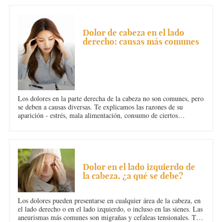
molestias en la garganta, la mucosidad...
DOLOR DE CABEZA
Dolor de cabeza en el lado
derecho: causas más comunes
Los dolores en la parte derecha de la cabeza no son comunes, pero
se deben a causas diversas. Te explicamos las razones de su
aparición - estrés, mala alimentación, consumo de ciertos
medicamentos- y cómo tratarlos para que no se extiendan a otras
partes del cuerpo como el cuello, la sien o el ojo.
DOLOR DE CABEZA
Dolor en el lado izquierdo de
la cabeza, ¿a qué se debe?
Los dolores pueden presentarse en cualquier área de la cabeza, en
el lado derecho o en el lado izquierdo, o incluso en las sienes. Las
aneurismas más comunes son migrañas y cefaleas tensionales. Te