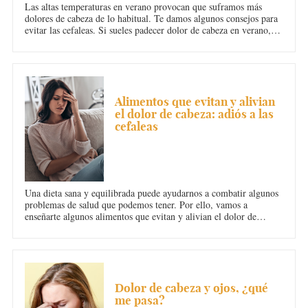
Las altas temperaturas en verano provocan que suframos más
dolores de cabeza de lo habitual. Te damos algunos consejos para
evitar las cefaleas. Si sueles padecer dolor de cabeza en verano,
estos remedios para la cefalea estival te van a ser de mucha ayuda.
No dudes en acudir a tu médico.
DOLOR DE CABEZA
Alimentos que evitan y alivian
el dolor de cabeza: adiós a las
cefaleas
Una dieta sana y equilibrada puede ayudarnos a combatir algunos
problemas de salud que podemos tener. Por ello, vamos a
enseñarte algunos alimentos que evitan y alivian el dolor de
cabeza para que puedas decir adiós a las cefaleas. ¡Toma nota que
esto te interesa!
DOLOR DE CABEZA
Dolor de cabeza y ojos, ¿qué
me pasa?