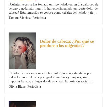
¿Cuántas veces te has tomado un rico helado en un día caluroso de
verano y nada más ingerirlo has experimentado un fuerte dolor de
cabeza? Esta sensación se conoce como cefalea del helado y tiene
una explicación científica. En Diario Femenino te contamos qué
Tamara Sánchez,
Periodista
es y cómo combatirla.
DOLOR DE CABEZA
Dolor de cabeza: ¿Por qué se
producen las migrañas?
El dolor de cabeza es una de las molestias más extendidas por
todo el mundo. Afecta por igual a hombres y mujeres, sin
importar la raza, el lugar donde se viva o la posición social.
¿Quieres conocer el origen de las migrañas? Te damos las 6
Olivia Blanc,
Periodista
increíbles razones por las que se produce esta dolencia.
DOLOR DE CABEZA