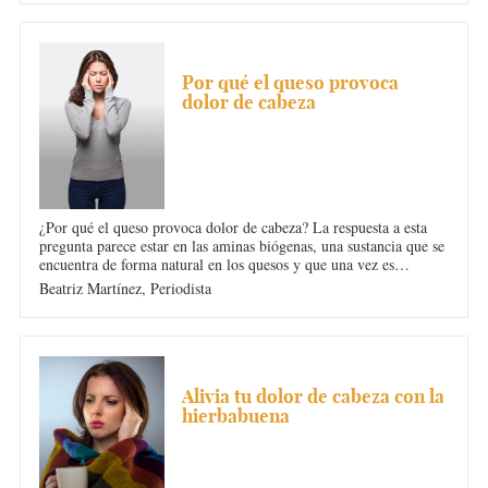
más habituales y cómo evitarlo.
DOLOR DE CABEZA
Por qué el queso provoca
dolor de cabeza
¿Por qué el queso provoca dolor de cabeza? La respuesta a esta
pregunta parece estar en las aminas biógenas, una sustancia que se
encuentra de forma natural en los quesos y que una vez es
ingerida por el ser humano, da dolor de cabeza. ¿Quieres saber
Beatriz Martínez,
Periodista
qué otros alimentos y bebidas dan migraña o dolor de cabeza?
Descúbrelo con nosotras.
DOLOR DE CABEZA
Alivia tu dolor de cabeza con la
hierbabuena