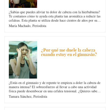
¿Sabías que puedes aliviar tu dolor de cabeza con la hierbabuena?
Te contamos cómo te ayuda esta planta tan aromática a reducir las
cefaleas. Esta planta se utiliza desde hace cientos de años por sus
múltiples beneficios para el cuerpo. ¿Sabes cómo prepara la
María Machado,
Periodista
yerbabuena? ¡Te lo contamos!
DOLOR DE CABEZA
¿Por qué me duele la cabeza
cuando estoy en el gimnasio?
¿Estás en el gimnasio y de repente te empieza a doler la cabeza de
manera intensa? El sobreesfuerzo al llevar a cabo una actividad
física puede desembocar en una cefalea tensional. ¿Quieres saber
cuáles son las causas y cómo evitar este tipo de migraña? En
Tamara Sánchez,
Periodista
Diario Femenino te lo contamos.