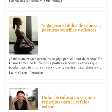
Loania Restivo Milanes,
Oftalmóloga
señales más claras de que debes ponerte lentes ya.
DOLOR DE CABEZA
Yoga para el dolor de cabeza: 7
posturas sencillas y eficaces
¿Sabías que existen ejercicios de yoga para el dolor de cabeza? En
Diario Femenino te traemos 7 posturas sencillas y eficaces que
puedes hacer tú misma en casa y que te servirán para relajarte y
para olvidarte de la tensión del día a día. ¡Pruébalas! Te
Laura García,
Periodista
aseguramos que no te arrepentirás.
DOLOR DE CABEZA
Dolor de cabeza en verano:
remedios para la cefalea
estival