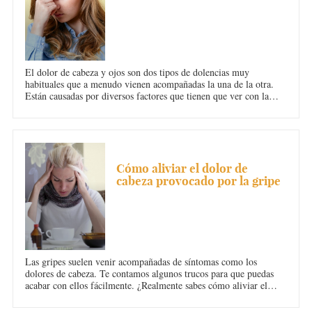
El dolor de cabeza y ojos son dos tipos de dolencias muy
habituales que a menudo vienen acompañadas la una de la otra.
Están causadas por diversos factores que tienen que ver con la
vista, el cansancio y el estrés. En Diario Femenino te contamos
todos los motivos. ¡Ponle solución!
DOLOR DE CABEZA
Cómo aliviar el dolor de
cabeza provocado por la gripe
Las gripes suelen venir acompañadas de síntomas como los
dolores de cabeza. Te contamos algunos trucos para que puedas
acabar con ellos fácilmente. ¿Realmente sabes cómo aliviar el
dolor de cabeza provocado por la gripe? Acaba con este síntoma
de la gripe, uno de los más desagradables junto con la pesadez, las