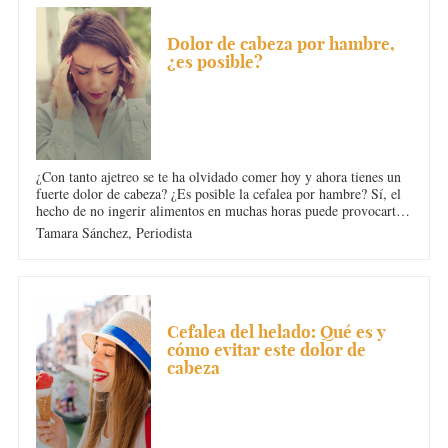
DOLOR DE CABEZA
Dolor de cabeza por hambre,
¿es posible?
¿Con tanto ajetreo se te ha olvidado comer hoy y ahora tienes un
fuerte dolor de cabeza? ¿Es posible la cefalea por hambre? Sí, el
hecho de no ingerir alimentos en muchas horas puede provocarte
migraña. En Diario Femenino hemos investigado sus causas y la
Tamara Sánchez,
Periodista
mejor forma de prevenirla.
DOLOR DE CABEZA
Cefalea del helado: Qué es y
cómo evitar este dolor de
cabeza