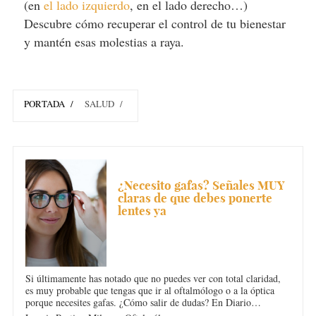
(en
el lado izquierdo
, en el lado derecho…)
Descubre cómo recuperar el control de tu bienestar
y mantén esas molestias a raya.
PORTADA
SALUD
DOLOR DE CABEZA
¿Necesito gafas? Señales MUY
claras de que debes ponerte
lentes ya
Si últimamente has notado que no puedes ver con total claridad,
es muy probable que tengas que ir al oftalmólogo o a la óptica
porque necesites gafas. ¿Cómo salir de dudas? En Diario
Femenino, la oftalmóloga Loania Restivo Milanes te cuenta las