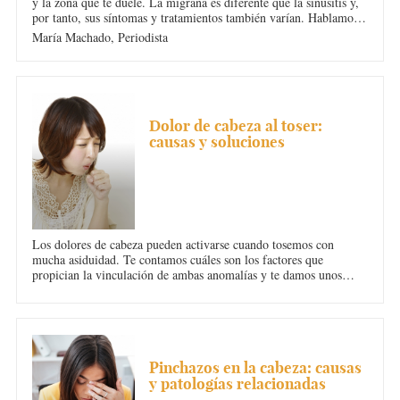
y la zona que te duele. La migraña es diferente que la sinusitis y,
por tanto, sus síntomas y tratamientos también varían. Hablamos
de los diferentes formas de molestias en la cabeza y de cómo
María Machado,
Periodista
prevenir los dolores frecuentes.
DOLOR DE CABEZA
Dolor de cabeza al toser:
causas y soluciones
Los dolores de cabeza pueden activarse cuando tosemos con
mucha asiduidad. Te contamos cuáles son los factores que
propician la vinculación de ambas anomalías y te damos unos
remedios caseros para reducir la tos y, por tanto, el dolor de
cabeza.
DOLOR DE CABEZA
Pinchazos en la cabeza: causas
y patologías relacionadas