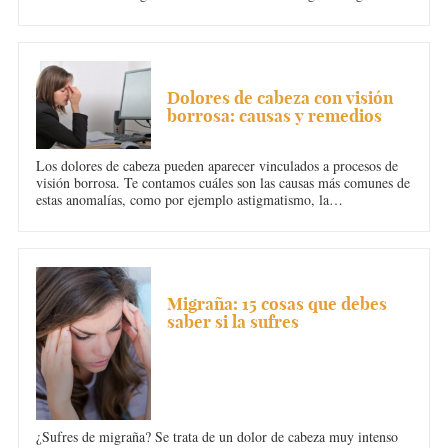
en contra y otros a favor sobre la relación ente el cambio de
tiempo y el dolor de cabeza.
DOLOR DE CABEZA
Dolores de cabeza con visión
borrosa: causas y remedios
Los dolores de cabeza pueden aparecer vinculados a procesos de
visión borrosa. Te contamos cuáles son las causas más comunes de
estas anomalías, como por ejemplo astigmatismo, la
hipermetropía o la miopía, y algunos consejos para remediarlas.
DOLOR DE CABEZA
Migraña: 15 cosas que debes
saber si la sufres
¿Sufres de migraña? Se trata de un dolor de cabeza muy intenso