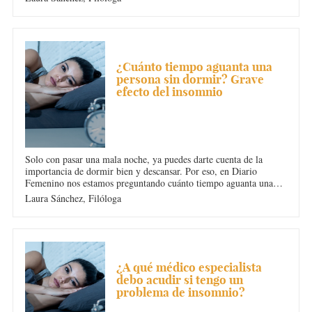
de la necesidad de dormir para mantenernos con vida.
INSOMNIO
¿Cuánto tiempo aguanta una
persona sin dormir? Grave
efecto del insomnio
Solo con pasar una mala noche, ya puedes darte cuenta de la
importancia de dormir bien y descansar. Por eso, en Diario
Femenino nos estamos preguntando cuánto tiempo aguanta una
persona sin dormir. Estos son los graves efectos del insomnio,
Laura Sánchez,
Filóloga
¡ten mucho cuidado!
INSOMNIO
¿A qué médico especialista
debo acudir si tengo un
problema de insomnio?