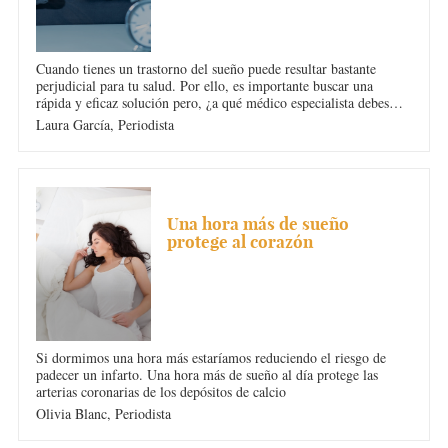
Cuando tienes un trastorno del sueño puede resultar bastante
perjudicial para tu salud. Por ello, es importante buscar una
rápida y eficaz solución pero, ¿a qué médico especialista debes
acudir si tienes un problema de insomnio? Te damos la respuesta
Laura García,
Periodista
que necesitas saber.
INSOMNIO
Una hora más de sueño
protege al corazón
Si dormimos una hora más estaríamos reduciendo el riesgo de
padecer un infarto. Una hora más de sueño al día protege las
arterias coronarias de los depósitos de calcio
Olivia Blanc,
Periodista