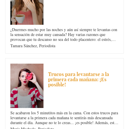
¿Duermes mucho por las noches y aún así siempre te levantas con
la sensación de estar muy cansada? Hay varias razones que
provocan que tu descanso no sea del todo placentero: el estrés,
dormir con el móvil cerca, retrasar el despertador por las
Tamara Sánchez,
Periodista
mañanas. Analizamos una a una todas las razones.
INSOMNIO
Trucos para levantarse a la
primera cada mañana: ¡Es
posible!
Se acabaron los 5 minutitos más en la cama. Con estos trucos para
levantarse a la primera cada mañana te sentirás más descansada
durante el día. Aunque no te lo creas... ¡es posible! Además, este
hábito de retrasar la alarma una y otra vez puede ser peligroso
María Machado,
Periodista