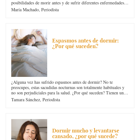
posibilidades de morir antes y de sufrir diferentes enfermedades a
lo largo de tu vida. Estas son las consecuencias de la falta de
María Machado,
Periodista
sueño para los que se duermen tarde.
INSOMNIO
Espasmos antes de dormir:
¿Por qué suceden?
¿Alguna vez has sufrido espasmos antes de dormir? No te
preocupes, estas sacudidas nocturnas son totalmente habituales y
no son perjudiciales para la salud. ¿Por qué suceden? Tienen una
razón científica muy curiosa que desde Diario Femenino te
Tamara Sánchez,
Periodista
revelamos. ¿Te lo vas a perder?
INSOMNIO
Dormir mucho y levantarse
cansado, ¿por qué sucede?