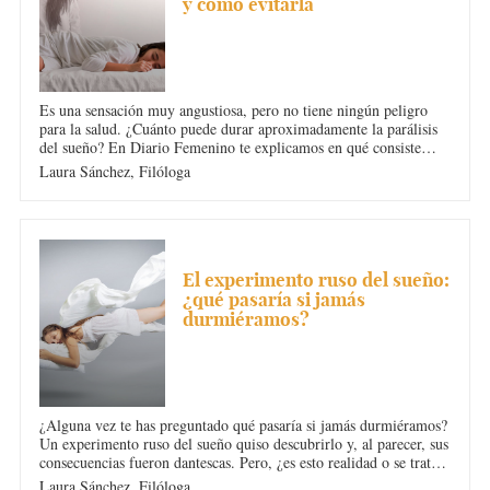
y cómo evitarla
Es una sensación muy angustiosa, pero no tiene ningún peligro
para la salud. ¿Cuánto puede durar aproximadamente la parálisis
del sueño? En Diario Femenino te explicamos en qué consiste
exactamente este trastorno del sueño, cuáles son sus causas y
Laura Sánchez,
Filóloga
cómo se puede evitar. ¡Presta mucha atención!
INSOMNIO
El experimento ruso del sueño:
¿qué pasaría si jamás
durmiéramos?
¿Alguna vez te has preguntado qué pasaría si jamás durmiéramos?
Un experimento ruso del sueño quiso descubrirlo y, al parecer, sus
consecuencias fueron dantescas. Pero, ¿es esto realidad o se trata
solamente de una leyenda urbana? En Diario Femenino hablamos
Laura Sánchez,
Filóloga