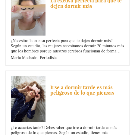
La excusa perfecta para que te
dejen dormir más
¿Necesitas la excusa perfecta para que te dejen dormir más?
Según un estudio, las mujeres necesitamos dormir 20 minutos más
que los hombres porque nuestros cerebros funcionan de forma
diferente. La clave para levantarse descansada no es dormir
María Machado,
Periodista
muchas horas, sino que sean de calidad.
INSOMNIO
Irse a dormir tarde es más
peligroso de lo que piensas
¿Te acuestas tarde? Debes saber que irse a dormir tarde es más
peligroso de lo que piensas. Según un estudio, tienes más