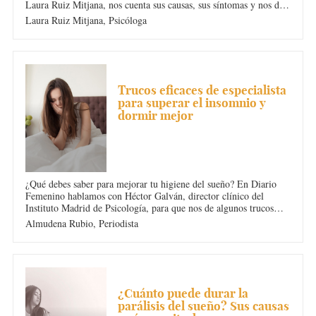
Laura Ruiz Mitjana, nos cuenta sus causas, sus síntomas y nos da
algunas pautas y consejos para poder dormir mejor durante la
Laura Ruiz Mitjana,
Psicóloga
gestación. ¡Muy atenta!
INSOMNIO
Trucos eficaces de especialista
para superar el insomnio y
dormir mejor
¿Qué debes saber para mejorar tu higiene del sueño? En Diario
Femenino hablamos con Héctor Galván, director clínico del
Instituto Madrid de Psicología, para que nos de algunos trucos
eficaces de especialista para superar el insomnio y dormir mejor.
Almudena Rubio,
Periodista
¿Te animas a descubrirlos?
INSOMNIO
¿Cuánto puede durar la
parálisis del sueño? Sus causas