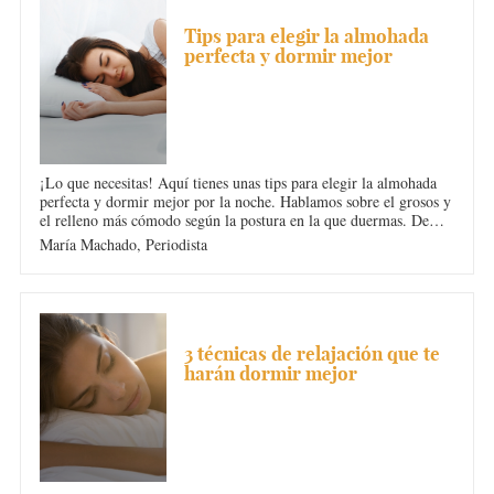
INSOMNIO
Tips para elegir la almohada
perfecta y dormir mejor
¡Lo que necesitas! Aquí tienes unas tips para elegir la almohada
perfecta y dormir mejor por la noche. Hablamos sobre el grosos y
el relleno más cómodo según la postura en la que duermas. De
esta forma, evitarás tener dolor de cuello o dolor de espalda cada
María Machado,
Periodista
mañana por no haber dormido bien.
INSOMNIO
3 técnicas de relajación que te
harán dormir mejor