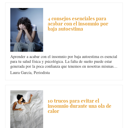
INSOMNIO
4 consejos esenciales para
acabar con el insomnio por
baja autoestima
Aprender a acabar con el insomnio por baja autoestima es esencial
para tu salud física y psicológica. La falta de sueño puede estar
generada por la poca confianza que tenemos en nosotras mismas.
Eso nos hace perder el sueño y entrar en un círculo vicioso.
Laura García,
Periodista
INSOMNIO
10 trucos para evitar el
insomnio durante una ola de
calor