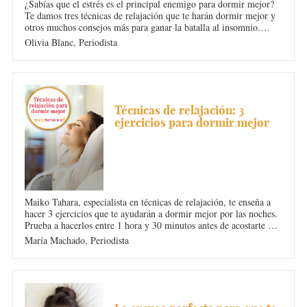
¿Sabías que el estrés es el principal enemigo para dormir mejor?
Te damos tres técnicas de relajación que te harán dormir mejor y
otros muchos consejos más para ganar la batalla al insomnio.
Ponlo todo en práctica y... ¡dulces sueños!
Olivia Blanc,
Periodista
INSOMNIO
Técnicas de relajación: 3
ejercicios para dormir mejor
Maiko Tahara, especialista en técnicas de relajación, te enseña a
hacer 3 ejercicios que te ayudarán a dormir mejor por las noches.
Prueba a hacerlos entre 1 hora y 30 minutos antes de acostarte y
notarás que te cuesta menos conciliar el sueño. Toma nota de las
María Machado,
Periodista
posturas y controla la respiración.
INSOMNIO