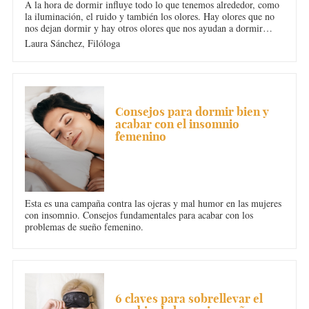
A la hora de dormir influye todo lo que tenemos alrededor, como
la iluminación, el ruido y también los olores. Hay olores que no
nos dejan dormir y hay otros olores que nos ayudan a dormir
bien. Hablamos sobre la aromaterapia de los olores y cómo te
Laura Sánchez,
Filóloga
puede a descansar mejor por las noches.
INSOMNIO
Consejos para dormir bien y
acabar con el insomnio
femenino
Esta es una campaña contra las ojeras y mal humor en las mujeres
con insomnio. Consejos fundamentales para acabar con los
problemas de sueño femenino.
INSOMNIO
6 claves para sobrellevar el