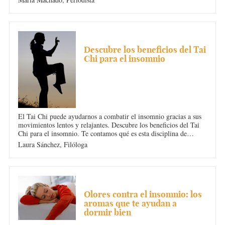
para tu salud porque no te permite descansar.
INSOMNIO
Descubre los beneficios del Tai
Chi para el insomnio
El Tai Chi puede ayudarnos a combatir el insomnio gracias a sus
movimientos lentos y relajantes. Descubre los beneficios del Tai
Chi para el insomnio. Te contamos qué es esta disciplina de
ejercicios y cómo puede ayudarte a dormir mejor si sabes cómo
Laura Sánchez,
Filóloga
realizarla bien. Estos son todas las ventajas del taichí.
INSOMNIO
Olores contra el insomnio: los
aromas que te ayudan a
dormir bien