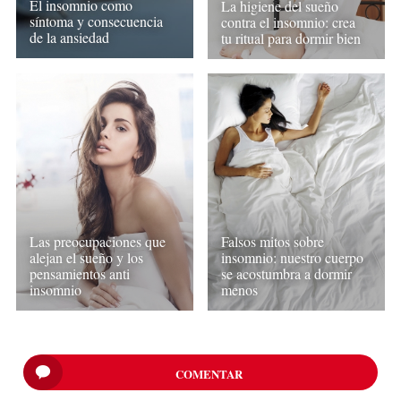
El insomnio como
La higiene del sueño
síntoma y consecuencia
contra el insomnio: crea
de la ansiedad
tu ritual para dormir bien
Las preocupaciones que
Falsos mitos sobre
alejan el sueño y los
insomnio: nuestro cuerpo
pensamientos anti
se acostumbra a dormir
insomnio
menos
COMENTAR