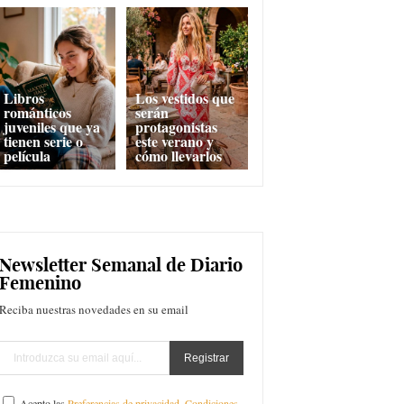
Libros
Los vestidos que
románticos
serán
juveniles que ya
protagonistas
tienen serie o
este verano y
película
cómo llevarlos
Newsletter Semanal de Diario
Femenino
Reciba nuestras novedades en su email
Acepto las
Preferencias de privacidad
,
Condiciones