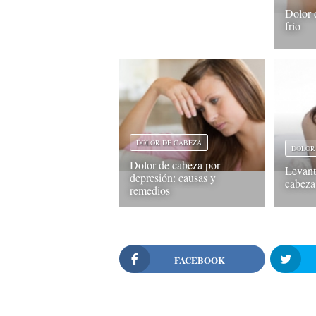
Dolor 
frío
DOLOR DE CABEZA
DOLOR
Dolor de cabeza por
Levant
depresión: causas y
cabeza
remedios
FACEBOOK