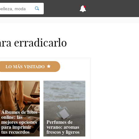
ra erradicarlo
LO MÁS VISITADO
Álbumes de fotos
online: las
mejores opciones
Perfumes de
para imprimir
verano: aromas
tus recuerdos
frescos y ligeros