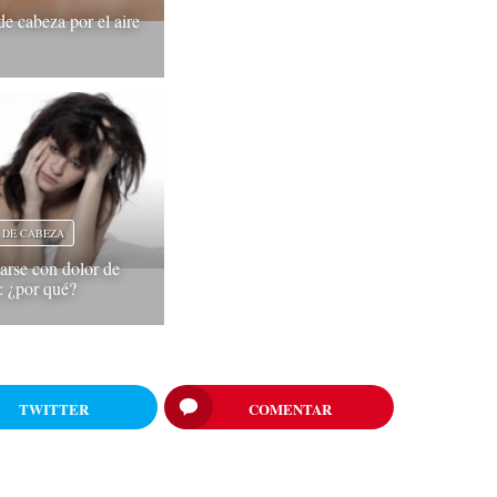
de cabeza por el aire
 DE CABEZA
arse con dolor de
: ¿por qué?
TWITTER
COMENTAR