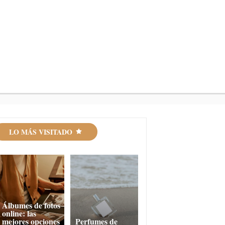
LO MÁS VISITADO
Álbumes de fotos
online: las
mejores opciones
Perfumes de