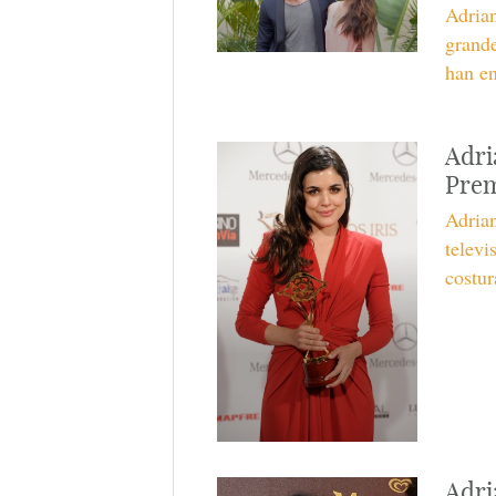
Adrian
grande
han en
Adri
Prem
Adrian
televi
costur
Adri