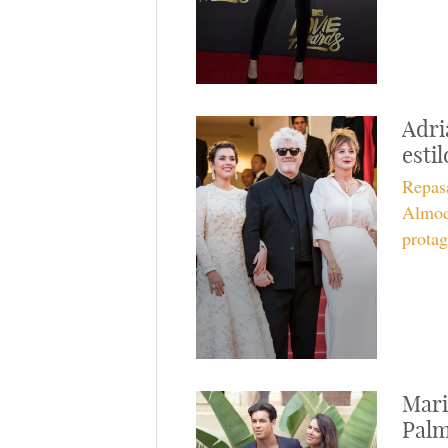
Adri
estil
Repasa
Almod
protag
Mari
Palm