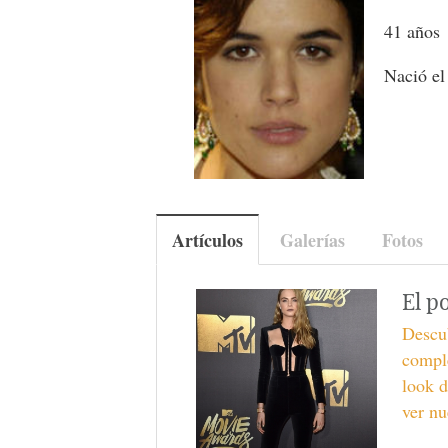
41 años
Nació el
Artículos
Galerías
Fotos
El p
Descub
compl
look d
ver nu