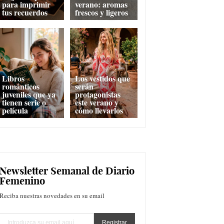
para imprimir
verano: aromas
tus recuerdos
frescos y ligeros
Libros
Los vestidos que
románticos
serán
juveniles que ya
protagonistas
tienen serie o
este verano y
película
cómo llevarlos
Newsletter Semanal de Diario
Femenino
Reciba nuestras novedades en su email