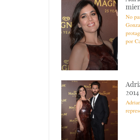
mien
No par
Gonzal
protag
por Ca
Adri
2014
Adrian
repres