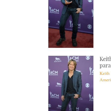
Keit
para
Keith 
Ameri