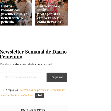
Libros
Los vestidos que
románticos
serán
juveniles que ya
protagonistas
tienen serie o
este verano y
película
cómo llevarlos
Newsletter Semanal de Diario
Femenino
Reciba nuestras novedades en su email
Acepto las
Preferencias de privacidad
,
Condiciones
de uso
y
Política de Cookies
+ Info
EN LAS REDES