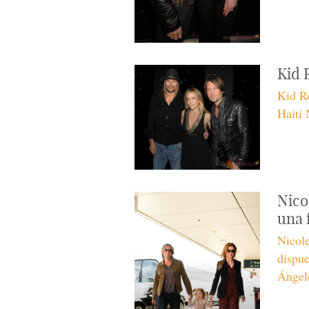
Kid 
Kid R
Haiti
Nico
una f
Nicol
dispue
Ángel