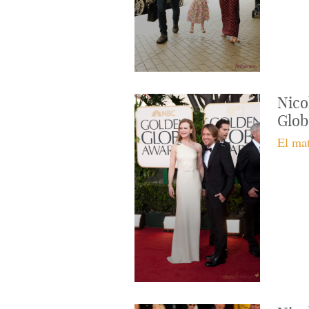
Nico
Glob
El mat