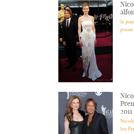
Nico
alfo
la pa
posan 
Nico
Prem
2011
Nicol
los P