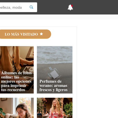
LO MÁS VISITADO
Álbumes de fotos
online: las
mejores opciones
Perfumes de
para imprimir
verano: aromas
tus recuerdos
frescos y ligeros