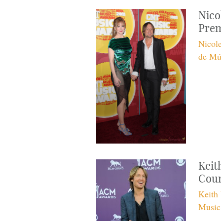
Nico
Prem
Nicol
de Mú
Keit
Coun
Keith 
Music