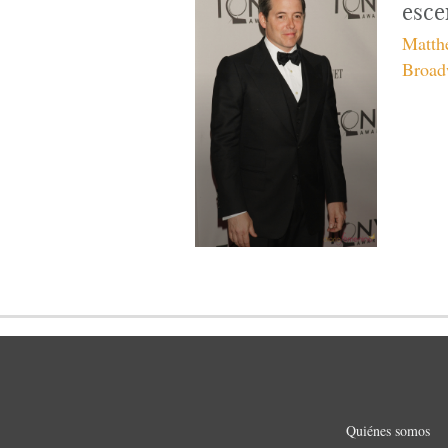
esce
Matthe
Broad
Quiénes somos