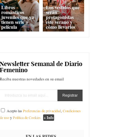
Libros
Los vestidos que
románticos
serán
juveniles que ya
protagonistas
tienen serie o
este verano y
película
cómo llevarlos
Newsletter Semanal de Diario
Femenino
Reciba nuestras novedades en su email
Acepto las
Preferencias de privacidad
,
Condiciones
de uso
y
Política de Cookies
+ Info
EN LAS REDES