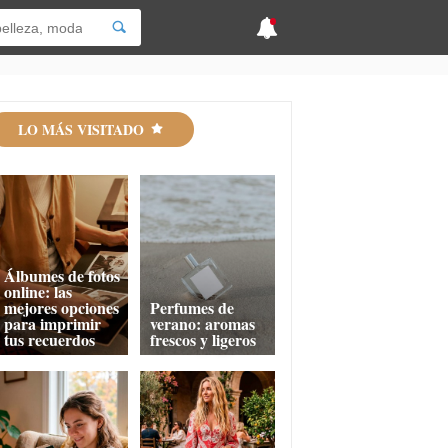
LO MÁS VISITADO
Álbumes de fotos
online: las
mejores opciones
Perfumes de
para imprimir
verano: aromas
tus recuerdos
frescos y ligeros