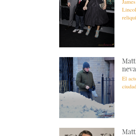
James 
Lincol
reliqu
Matt
neva
El act
ciudad
Matt