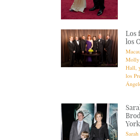
Los f
los 
Macau
Molly
Hall, 
los Pr
Ángel
Sara
Brod
York
Sarah 