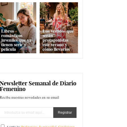
Libros
Los vestidos que
románticos
serán
juveniles que ya
protagonistas
tienen serie o
este verano y
película
cómo llevarlos
Newsletter Semanal de Diario
Femenino
Reciba nuestras novedades en su email
Acepto las
Preferencias de privacidad
,
Condiciones