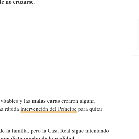
 de no cruzarse
.
malas caras
vitables y las
crearon alguna
na rápida
intervención del Príncipe
para quitar
de la familia, pero la Casa Real sigue intentando
que dista mucho de la realidad
.