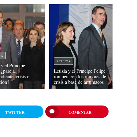
ZA
REALEZA
 y el Príncipe
 ¿pareja
Letizia y el Príncipe Felipe
diente, crisis o
rompen con los rumores de
ción?
crisis a base de arrumacos
TWITTER
COMENTAR