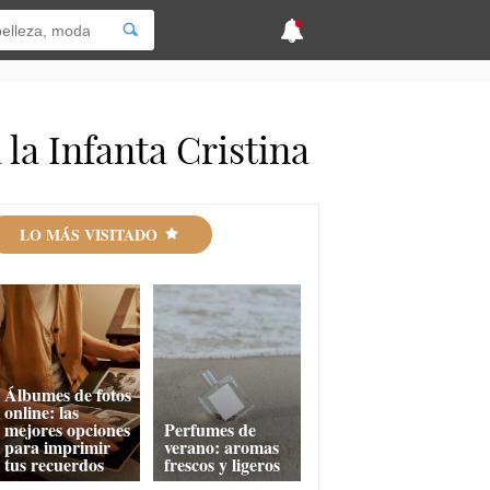
 la Infanta Cristina
LO MÁS VISITADO
Álbumes de fotos
online: las
mejores opciones
Perfumes de
para imprimir
verano: aromas
tus recuerdos
frescos y ligeros