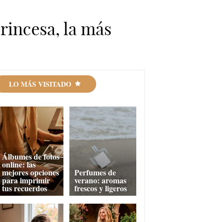
Princesa, la más
LO MÁS VISITADO
Álbumes de fotos
online: las
mejores opciones
Perfumes de
para imprimir
verano: aromas
tus recuerdos
frescos y ligeros