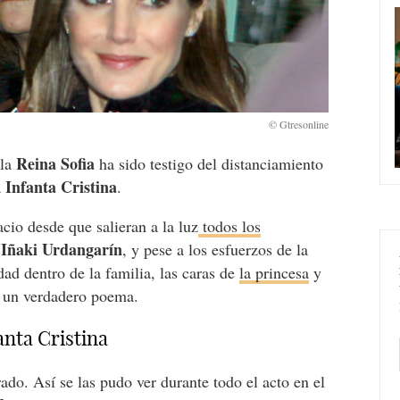
Reina Sofia
 la
ha sido testigo del distanciamiento
Infanta Cristina
a
.
cio desde que salieran a la luz
todos los
Iñaki Urdangarín
e
, y pese a los esfuerzos de la
d dentro de la familia, las caras de
la princesa
y
n un verdadero poema.
fanta Cristina
do. Así se las pudo ver durante todo el acto en el