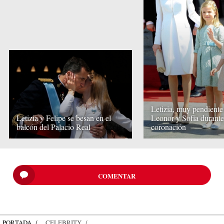
Letizia, muy pendiente
Letizia y Felipe se besan en el
Leonor y Sofía durante
balcón del Palacio Real
coronación
COMENTAR
PORTADA
CELEBRITY