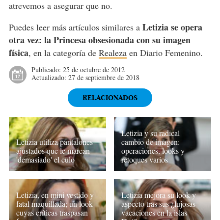
atrevemos a asegurar que no.
Letizia se opera
Puedes leer más artículos similares a
otra vez: la Princesa obsesionada con su imagen
física
, en la categoría de
Realeza
en Diario Femenino.
Publicado:
25 de octubre de 2012
Actualizado:
27 de septiembre de 2018
RELACIONADOS
Letizia y su radical
Letizia utiliza pantalones
cambio de imagen:
ajustados que le marcan
operaciones, looks y
'demasiado' el culo
retoques varios
Letizia, en mini vestido y
Letizia mejora su look y
fatal maquillada; un look
aspecto tras sus ¿lujosas
cuyas críticas traspasan
vacaciones en la islas