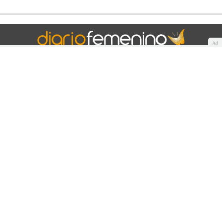
Ad
Quiénes somos
Cookies
Política de privacidad
Aviso Legal
Contacto
Anunciantes
Mapa del sitio
WUNOA S.L. © 2025. Todos los derechos reservados.
Made with
by
360audience