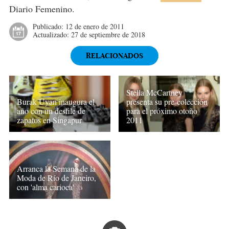
Diario Femenino.
Publicado:
12 de enero de 2011
Actualizado:
27 de septiembre de 2018
RELACIONADOS
Stella McCartney
Burak Uyan inaugura el
presenta su pre-colección
año con un desfile de
para el próximo otoño
zapatos en Singapur
2011
Arranca la Semana de la
Moda de Río de Janeiro,
con 'alma carioca'