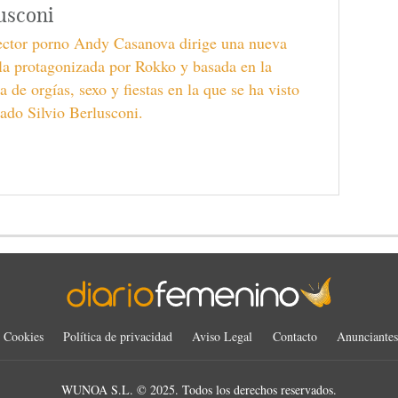
usconi
rector porno Andy Casanova dirige una nueva
la protagonizada por Rokko y basada en la
ia de orgías, sexo y fiestas en la que se ha visto
ado Silvio Berlusconi.
Cookies
Política de privacidad
Aviso Legal
Contacto
Anunciantes
WUNOA S.L. © 2025. Todos los derechos reservados.