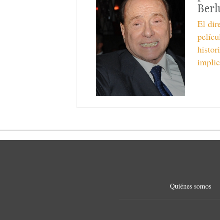
Berl
El di
pelícu
histor
implic
Quiénes somos