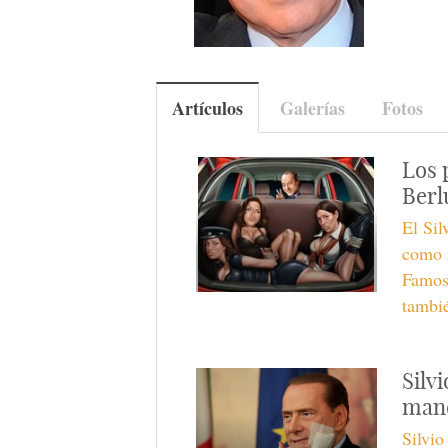
Artículos
Galerías
Fotos
Los 
Berl
El Sil
como 
Famos
tambié
Silv
man
Silvio