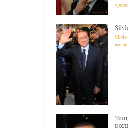
operac
Silv
Silvio
escánd
'Bun
porn