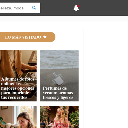
LO MÁS VISITADO
Álbumes de fotos
online: las
mejores opciones
Perfumes de
para imprimir
verano: aromas
tus recuerdos
frescos y ligeros