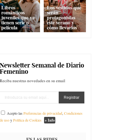
Libros
Los vestidos que
románticos
serán
juveniles que ya
protagonistas
tienen serie o
este verano y
película
cómo llevarlos
Newsletter Semanal de Diario
Femenino
Reciba nuestras novedades en su email
Acepto las
Preferencias de privacidad
,
Condiciones
de uso
y
Política de Cookies
+ Info
EN LAS REDES