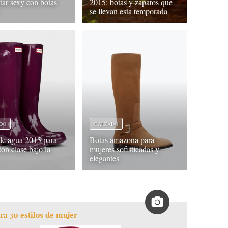
tar sexy con botas
2015: botas y zapatos que
se llevan esta temporada
DO
CALZADO
de agua 2015 para
Botas amazona para
con clase bajo la
mujeres sofisticadas y
elegantes
ara 30 estilos de mujer