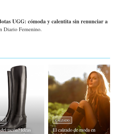
Botas UGG: cómoda y calentita sin renunciar a
n Diario Femenino.
DO
CALZADO
 del tacón? Ideas
El calzado de moda en