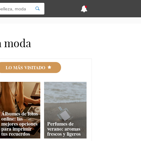
la moda
LO MÁS VISITADO
Álbumes de fotos
online: las
mejores opciones
Perfumes de
para imprimir
verano: aromas
tus recuerdos
frescos y ligeros