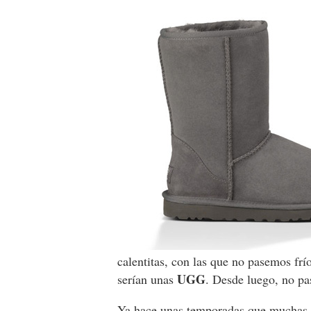
calentitas, con las que no pasemos frí
UGG
serían unas
. Desde luego, no p
Ya hace unas temporadas que muchas ce