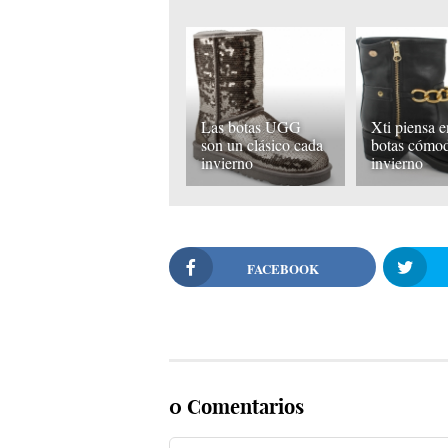
Las botas UGG
Xti piensa 
son un clásico cada
botas cómod
invierno
invierno
FACEBOOK
0 Comentarios