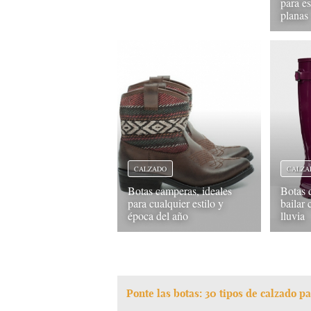
para es
planas
CALZADO
CALZA
Botas camperas, ideales
Botas 
para cualquier estilo y
bailar 
época del año
lluvia
Ponte las botas: 30 tipos de calzado p