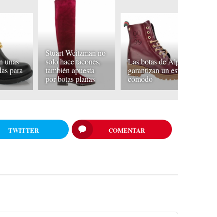
Stuart Weitzman no
en unas
solo hace tacones,
Las botas de Alpe
L
as para
también apuesta
garantizan un estilo
pe
por botas planas
cómodo
so
TWITTER
COMENTAR