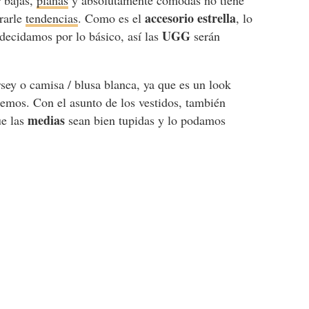
r bajas,
planas
y absolutamente cómodas no tiene
accesorio estrella
orarle
tendencias
. Como es el
, lo
UGG
 decidamos por lo básico, así las
serán
ey o camisa / blusa blanca, ya que es un look
remos. Con el asunto de los vestidos, también
medias
e las
sean bien tupidas y lo podamos