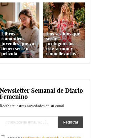
Libros
Los vestidos que
románticos
serán
juveniles que ya
protagonistas
tienen serie o
este verano y
película
cómo llevarlos
Newsletter Semanal de Diario
Femenino
Reciba nuestras novedades en su email
Acepto las
Preferencias de privacidad
,
Condiciones