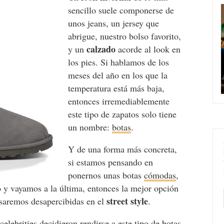
sencillo suele componerse de
unos jeans, un jersey que
abrigue, nuestro bolso favorito,
calzado
y un
acorde al look en
los pies. Si hablamos de los
meses del año en los que la
temperatura está más baja,
entonces irremediablemente
este tipo de zapatos solo tiene
un nombre:
botas
.
Y de una forma más concreta,
si estamos pensando en
ponernos unas botas
cómodas
,
o y vayamos a la última, entonces la mejor opción
street style
asaremos desapercibidas en el
.
lebrities decidieron rendirse a este tipo de botas,