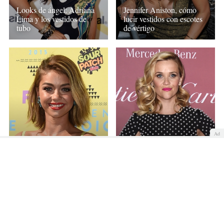
Looks de ángel: Adriana
Jennifer Aniston, cómo
Lima y los vestidos de
lucir vestidos con escotes
tubo
de vértigo
Ad
Sarah Hyland: los
Vestidos con lunares: el
vestidos lady de Modern
secreto de Reese
Family
Witherspoon