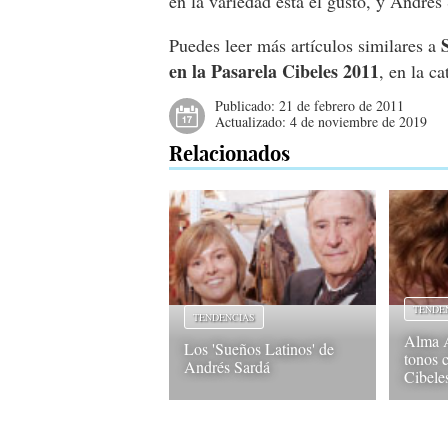
en la variedad está el gusto, y Andrés 
Puedes leer más artículos similares a
en la Pasarela Cibeles 2011
, en la c
Publicado:
21 de febrero de 2011
Actualizado:
4 de noviembre de 2019
Relacionados
TENDE
TENDENCIAS
Alma A
Los 'Sueños Latinos' de
tonos c
Andrés Sardá
Cibele