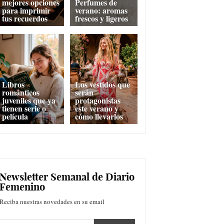
mejores opciones
Perfumes de
para imprimir
verano: aromas
tus recuerdos
frescos y ligeros
Libros
Los vestidos que
románticos
serán
juveniles que ya
protagonistas
tienen serie o
este verano y
película
cómo llevarlos
Newsletter Semanal de Diario
Femenino
Reciba nuestras novedades en su email