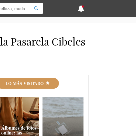
la Pasarela Cibeles
LO MÁS VISITADO
Álbumes de fotos
online: las