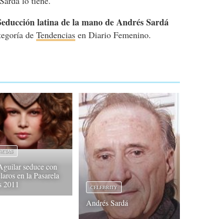
Sardá lo tiene.
Seducción latina de la mano de Andrés Sardá
ategoría de
Tendencias
en Diario Femenino.
NCIAS
guilar seduce con
laros en la Pasarela
s 2011
CELEBRITY
Andrés Sardá