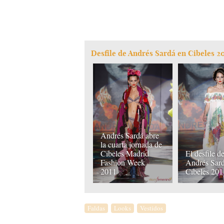
Desfile de Andrés Sardá en Cibeles 2
Andrés Sardá abre
la cuarta jornada de
Cibeles Madrid
El desfile d
Fashion Week
Andrés Sar
2011
Cibeles 201
Faldas
Looks
Vestidos