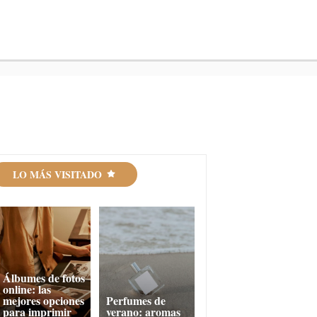
LO MÁS VISITADO
Álbumes de fotos
online: las
mejores opciones
Perfumes de
para imprimir
verano: aromas