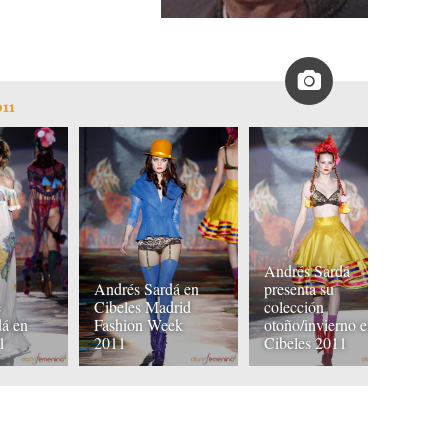
011
Andrés Sardá
Andrés Sardá en
presenta su
e
Cibeles Madrid
colección
C
dá en
Fashion Week
otoño/invierno en
i
1
2011
Cibeles 2011
S