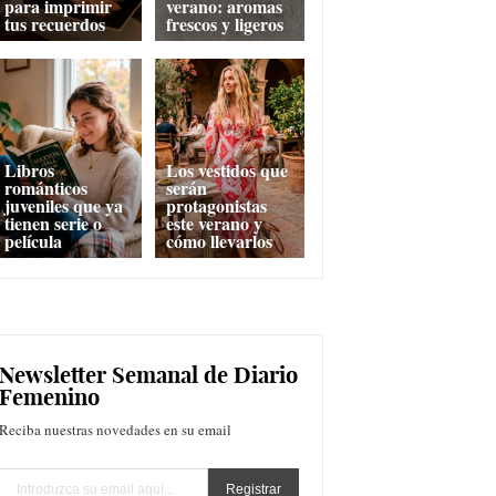
para imprimir
verano: aromas
tus recuerdos
frescos y ligeros
Libros
Los vestidos que
románticos
serán
juveniles que ya
protagonistas
tienen serie o
este verano y
película
cómo llevarlos
Newsletter Semanal de Diario
Femenino
Reciba nuestras novedades en su email