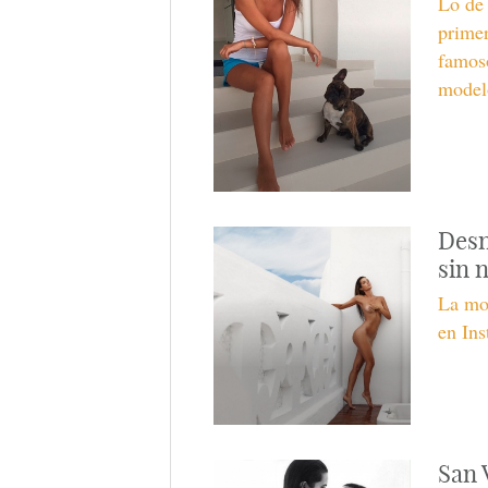
Lo de 
primer
famoso
model
Desn
sin 
La mo
en Ins
San 