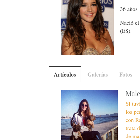
36 años
Nació el
(ES).
Artículos
Galerías
Fotos
Male
Si tu
los pe
con Ro
trata 
de mas