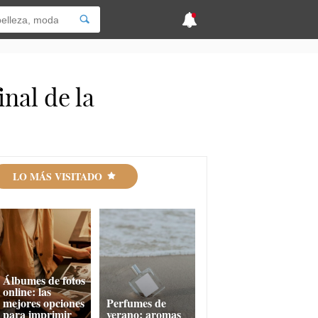
inal de la
LO MÁS VISITADO
Álbumes de fotos
online: las
mejores opciones
Perfumes de
para imprimir
verano: aromas