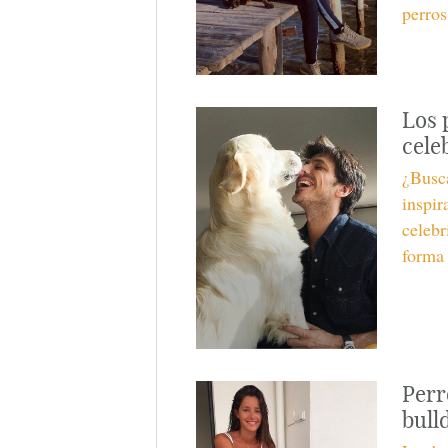
perros
Los 
celeb
¿Busc
inspir
celebr
forma 
Perr
bull