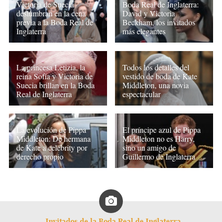
Victoria de Suecia
Boda Real de Inglaterra:
deslumbran en la cena
David y Victoria
previa a la Boda Real de
Beckham, los invitados
Inglaterra
más elegantes
La princesa Letizia, la
Todos los detalles del
reina Sofía y Victoria de
vestido de boda de Kate
Suecia brillan en la Boda
Middleton, una novia
Real de Inglaterra
espectacular
La evolución de Pippa
El príncipe azul de Pippa
Middleton: De hermana
Middleton no es Harry,
de Kate a celebrity por
sino un amigo de
derecho propio
Guillermo de Inglaterra
Invitados de la Boda Real de Inglaterra