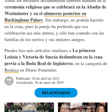
Todos los invitados deslumbrarán también mañana en la
ceremonia religiosa que se celebrará en la Abadía de
Westminster y en el
almuerzo posterior en
Buckingham Palace
. Sin embargo, no podrán hacerlo
en la cena, pues la pareja ha preferido que esa
celebración sea más intima, y sólo han contado con las
familias de los novios y sus mejores amigos.
La princesa
Puedes leer más artículos similares a
Letizia y Victoria de Suecia deslumbran en la cena
previa a la Boda Real de Inglaterra
, en la categoría de
Realeza
en Diario Femenino.
Publicado:
29 de abril de 2011
Actualizado:
30 de enero de 2019
RELACIONADOS
Mette-Marit, Máxima
Kate Middleton pasará su
Zorreguieta, Mary