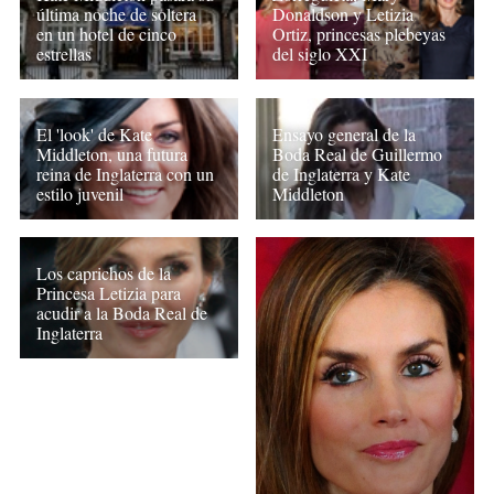
última noche de soltera
Donaldson y Letizia
en un hotel de cinco
Ortiz, princesas plebeyas
estrellas
del siglo XXI
El 'look' de Kate
Ensayo general de la
Middleton, una futura
Boda Real de Guillermo
reina de Inglaterra con un
de Inglaterra y Kate
estilo juvenil
Middleton
Los caprichos de la
Princesa Letizia para
acudir a la Boda Real de
Inglaterra