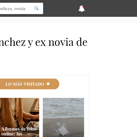
nchez y ex novia de
LO MÁS VISITADO
Álbumes de fotos
online: las