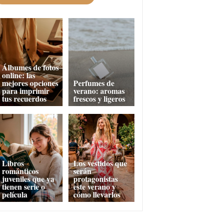
Álbumes de fotos
online: las
mejores opciones
Perfumes de
para imprimir
verano: aromas
tus recuerdos
frescos y ligeros
Libros
Los vestidos que
románticos
serán
juveniles que ya
protagonistas
tienen serie o
este verano y
película
cómo llevarlos