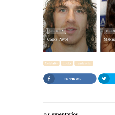
CELEBRITY
CELEB
Carles Puyol
Malena
Celebrity
Looks
Tendencias
FACEBOOK
0 Comentarios