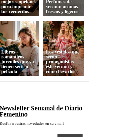
mejores opciones
Perfumes de
para imprimir
verano: aromas
tus recuerdos
frescos y ligeros
Libros
Los vestidos que
románticos
serán
juveniles que ya
protagonistas
tienen serie o
este verano y
película
cómo llevarlos
Newsletter Semanal de Diario
Femenino
Reciba nuestras novedades en su email