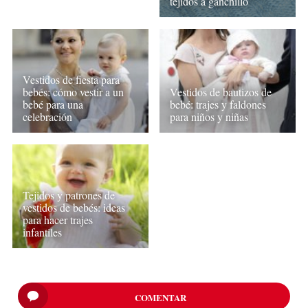
tejidos a ganchillo
Vestidos de fiesta para
bebés: cómo vestir a un
Vestidos de bautizos de
bebé para una
bebé: trajes y faldones
celebración
para niños y niñas
Tejidos y patrones de
vestidos de bebés: ideas
para hacer trajes
infantiles
COMENTAR