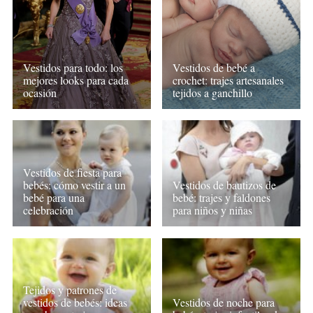
Vestidos para todo: los
Vestidos de bebé a
mejores looks para cada
crochet: trajes artesanales
ocasión
tejidos a ganchillo
Vestidos de fiesta para
bebés: cómo vestir a un
Vestidos de bautizos de
bebé para una
bebé: trajes y faldones
celebración
para niños y niñas
Tejidos y patrones de
vestidos de bebés: ideas
Vestidos de noche para