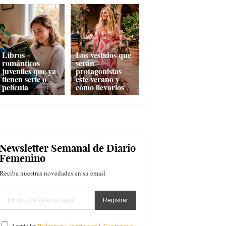
Libros
Los vestidos que
románticos
serán
juveniles que ya
protagonistas
tienen serie o
este verano y
película
cómo llevarlos
Newsletter Semanal de Diario
Femenino
Reciba nuestras novedades en su email
Acepto las
Preferencias de privacidad
,
Condiciones