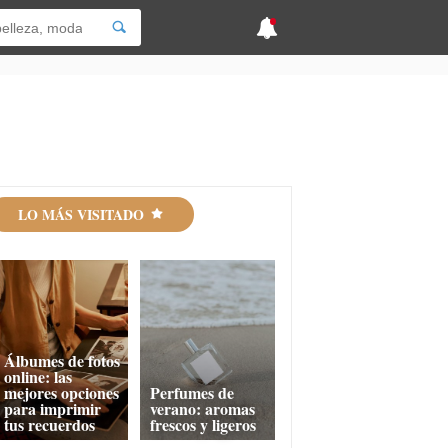
LO MÁS VISITADO
Álbumes de fotos
online: las
mejores opciones
Perfumes de
para imprimir
verano: aromas
tus recuerdos
frescos y ligeros