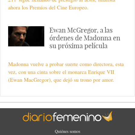
ahora los Premios del Cine Europeo.
Ewan McGregor, a las
órdenes de Madonna en
su próxima película
Madonna vuelve a probar suerte como directora, esta
vez, con una cinta sobre el monarca Enrique VII
(Ewan MacGregor), que dejó su trono por amor.
Quiénes somos