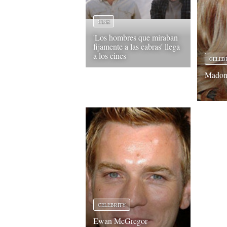
CINE
'Los hombres que miraban
fijamente a las cabras' llega
a los cines
CELEB
Madon
CELEBRITY
Ewan McGregor