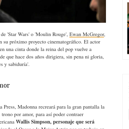
a de 'Star Wars' o 'Moulin Rouge',
Ewan McGregor
,
n su próximo proyecto cinematográfico. El actor
 en una cinta donde la reina del pop vuelve a
de que hace dos años dirigiera, sin pena ni gloria,
s y sabiduría'.
amor
 Press, Madonna recreará para la gran pantalla la
 trono por amor, para así poder contraer
Wallis Simpson, personaje que será
mericana
ianda al Oscar a la Mejor Actriz por su trabajo en