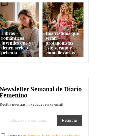
Libros
Los vestidos que
románticos
serán
juveniles que ya
protagonistas
tienen serie o
este verano y
película
cómo llevarlos
Newsletter Semanal de Diario
Femenino
Reciba nuestras novedades en su email
Acepto las
Preferencias de privacidad
,
Condiciones