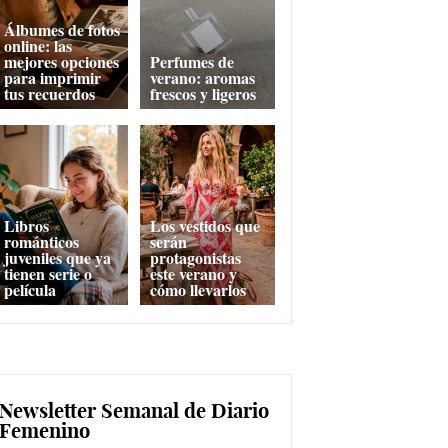
Álbumes de fotos
online: las
mejores opciones
Perfumes de
para imprimir
verano: aromas
tus recuerdos
frescos y ligeros
Libros
Los vestidos que
románticos
serán
juveniles que ya
protagonistas
tienen serie o
este verano y
película
cómo llevarlos
Newsletter Semanal de Diario
Femenino