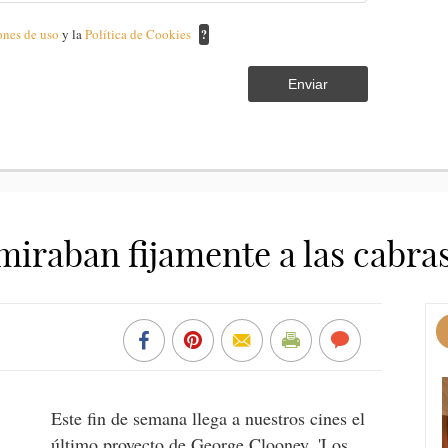
ones de uso
y la
Política de Cookies
?
Enviar
iraban fijamente a las cabras' 
Este fin de semana llega a nuestros cines el
último proyecto de
George Clooney
, 'Los