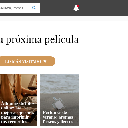
u próxima película
LO MÁS VISITADO
Álbumes de fotos
online: las
mejores opciones
Perfumes de
para imprimir
verano: aromas
tus recuerdos
frescos y ligeros