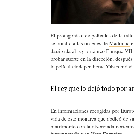
El protagonista de películas de la tall
se pondrá a las órdenes de
Madonna
e
dará vida al rey británico Enrique VII
probar suerte en la dirección, después 
la película independiente 'Obscenidade
El rey que lo dejó todo por 
En informaciones recogidas por Europa
vida de este monarca que abdicó de su
matrimonio con la divorciada nortea
interpretado por
Vera Farmiga
, nom