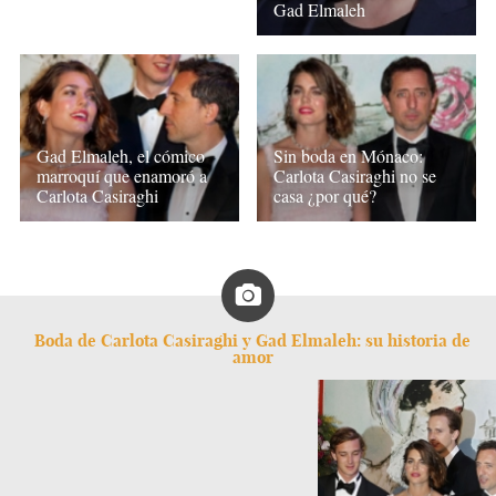
Gad Elmaleh
Gad Elmaleh, el cómico
Sin boda en Mónaco:
marroquí que enamoró a
Carlota Casiraghi no se
Carlota Casiraghi
casa ¿por qué?
Boda de Carlota Casiraghi y Gad Elmaleh: su historia de
amor