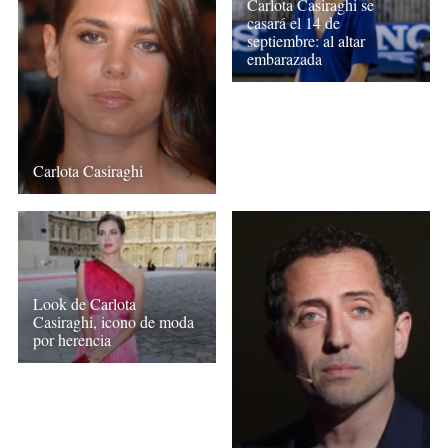
Carlota Casiraghi se
casará el 14 de
septiembre: al altar
embarazada
Carlota Casiraghi
Look de Carlota
Casiraghi, icono de moda
por herencia