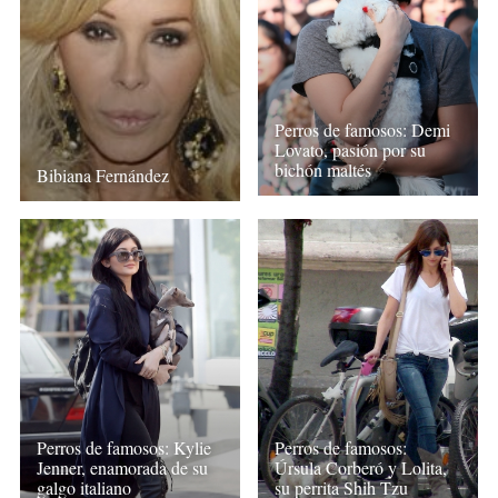
Perros de famosos: Demi
Lovato, pasión por su
bichón maltés
Bibiana Fernández
Perros de famosos: Kylie
Perros de famosos:
Jenner, enamorada de su
Úrsula Corberó y Lolita,
galgo italiano
su perrita Shih Tzu