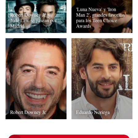
'Luna Nueva' y 'Iron
Robert Downey Jr. y
Man 2', grandes favoritas
Jude Law se pasean por
para los Teen Choice
Madrid
Awards
Robert Downey Jr.
Eduardo Noriega