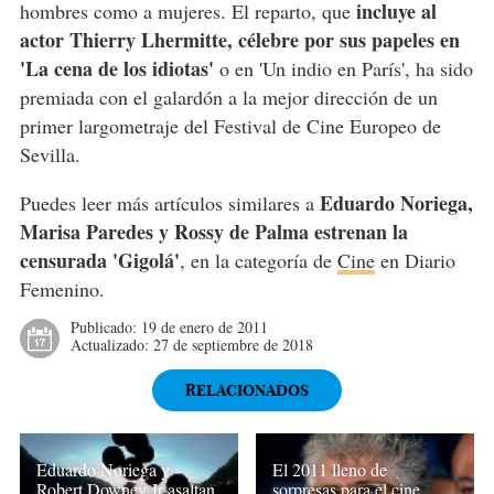
incluye al
hombres como a mujeres. El reparto, que
actor Thierry Lhermitte, célebre por sus papeles en
'La cena de los idiotas'
o en 'Un indio en París', ha sido
premiada con el galardón a la mejor dirección de un
primer largometraje del Festival de Cine Europeo de
Sevilla.
Eduardo Noriega,
Puedes leer más artículos similares a
Marisa Paredes y Rossy de Palma estrenan la
censurada 'Gigolá'
, en la categoría de
Cine
en Diario
Femenino.
Publicado:
19 de enero de 2011
Actualizado:
27 de septiembre de 2018
RELACIONADOS
Eduardo Noriega y
El 2011 lleno de
Robert Downey Jr asaltan
sorpresas para el cine