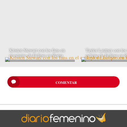
Kristen Stewart con los fans en
Taylor Lautner con los 
el estreno de Eclipse en Roma
estreno de Eclipse en
COMENTAR