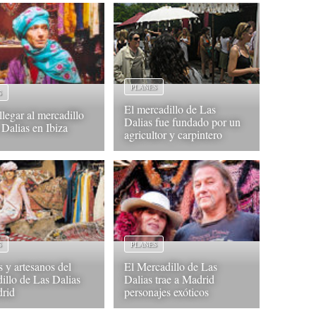
PLANES
S
El mercadillo de Las
legar al mercadillo
Dalias fue fundado por un
 Dalias en Ibiza
agricultor y carpintero
S
PLANES
s y artesanos del
El Mercadillo de Las
illo de Las Dalias
Dalias trae a Madrid
rid
personajes exóticos