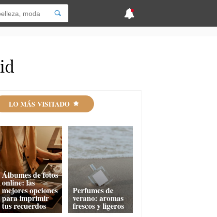
id
LO MÁS VISITADO
Álbumes de fotos
online: las
mejores opciones
Perfumes de
para imprimir
verano: aromas
tus recuerdos
frescos y ligeros