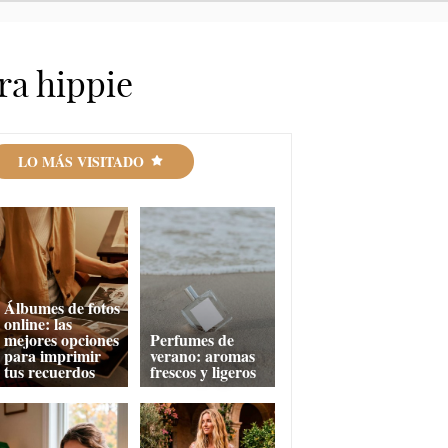
ra hippie
LO MÁS VISITADO
Álbumes de fotos
online: las
mejores opciones
Perfumes de
para imprimir
verano: aromas
tus recuerdos
frescos y ligeros