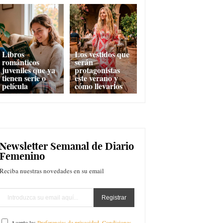
Libros
Los vestidos que
románticos
serán
juveniles que ya
protagonistas
tienen serie o
este verano y
película
cómo llevarlos
Newsletter Semanal de Diario
Femenino
Reciba nuestras novedades en su email
Acepto las
Preferencias de privacidad
,
Condiciones