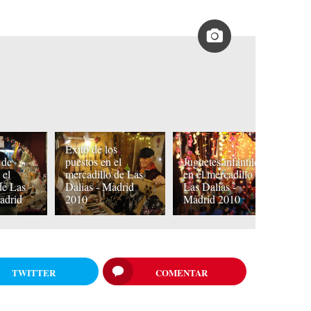
Éxito de los
 de
puestos en el
Juguetes infantiles
El
 el
mercadillo de Las
en el mercadillo de
ma
de Las
Dalias - Madrid
Las Dalias -
al
adrid
2010
Madrid 2010
D
TWITTER
COMENTAR