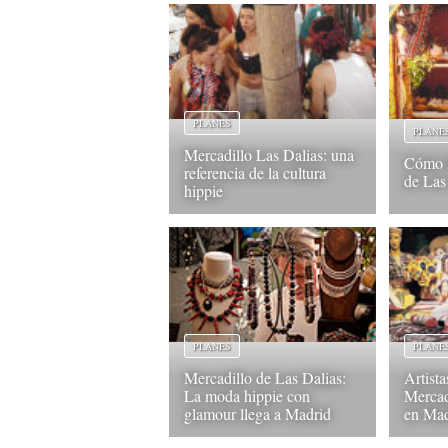
PLANES
PLANE
Mercadillo Las Dalias: una
Cómo l
referencia de la cultura
de Las
hippie
PLANES
PLANE
Mercadillo de Las Dalias:
Artista
La moda hippie con
Mercad
glamour llega a Madrid
en Mad