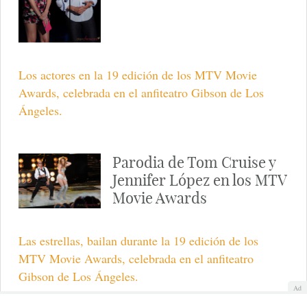
El protagonista de 'Noche y Día' en la premiere
mundial de la película en Sevilla.
Tom Cruise y Cameron
Diaz promocionan 'Dia y
Noche' en Sevilla
Los protagonistas de 'Dia y Noche' acuden a la capital
hispalense para la premiere mundial de su última
película.
Tom Cruise y Cameron
Diaz entregan premio en
Ad