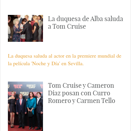
Mansión de Tom Cruise y
Katie Holmes
El matrimonio tiene una impresionante mansión
familiar en Beverly Hills (California).
Cameron Diaz, Tom
Cruise y la Duquesa de
Alba, un trío de cine
Los protagonistas de 'Noche y Día' presentan la cinta
en Sevilla rodeados de famosos como Cayetana o