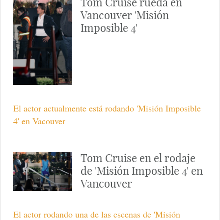
El actos se ha mostrado muy cariñoso con su mujer
durante su visita sorpresa a Vacouver.
Tom Cruise se calienta las
manos en un estufa
durante el rodaje de
'Misión Imposible 4'
El actor soporta la baja temperatura calentándose las
manos en un estufa durante un descanso de 'Misión
Imposible 4'.