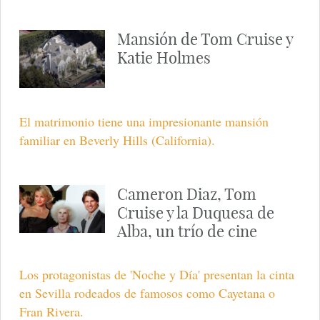
Suri Cruise, en brazos de su padre, saca la lengua a la
prensa.
Ya puedes regalar los
DVD's de 'Shrek 4',
'Origen' y 'Eclipse' para
estas navidades
Si quieres regalar cine para estas navidades, te
presentamos todos los lanzamientos en DVD y Blue
Ray de los mejores éxitos del año.