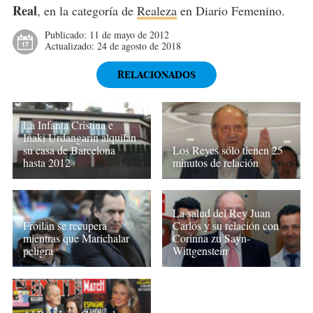
Real
, en la categoría de
Realeza
en Diario Femenino.
Publicado:
11 de mayo de 2012
Actualizado:
24 de agosto de 2018
RELACIONADOS
La Infanta Cristina e
Iñaki Urdangarín alquilan
su casa de Barcelona
Los Reyes sólo tienen 25
hasta 2012
minutos de relación
La salud del Rey Juan
Froilán se recupera
Carlos y su relación con
mientras que Marichalar
Corinna zu Sayn-
peligra
Wittgenstein