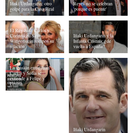
Iñaki Urdangarin: otro
Reyes no se celebran
golpe para la Casa Real
'porque es puente'
El Rey Juan Carlos y
Corinna zu Sayn-
Iñaki Urdangarin y la
Wittgenstein rompen su
Infanta Cristina: ¿de
relación
vuelta a España?
La tensión entre Juan
Carlos y Sofía se
extiende a Felipe y
Letizia
Iñaki Urdangarin