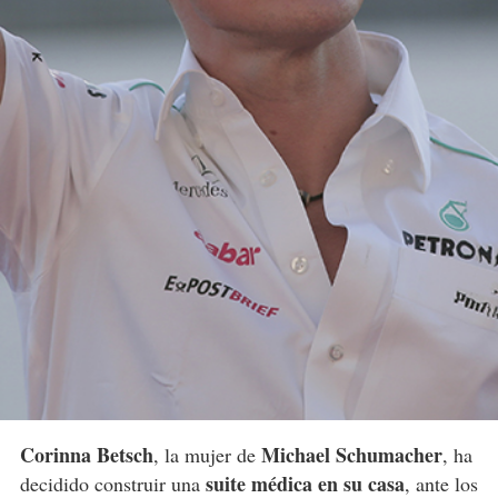
Corinna Betsch
Michael Schumacher
, la mujer de
, ha
suite médica en su casa
decidido construir una
, ante los