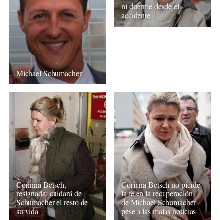
ni duerme desde el
accidente
Michael Schumacher
Corinna Betsch,
Corinna Betsch no pierde
resignada: cuidará de
la fe en la recuperación
Schumacher el resto de
de Michael Schumacher
su vida
pese a las malas noticias