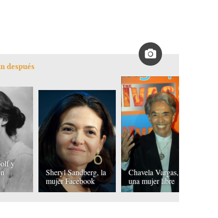
un después
olf y
ón
Sheryl Sandberg, la
Chavela Vargas,
C
mujer Facebook
una mujer libre
v