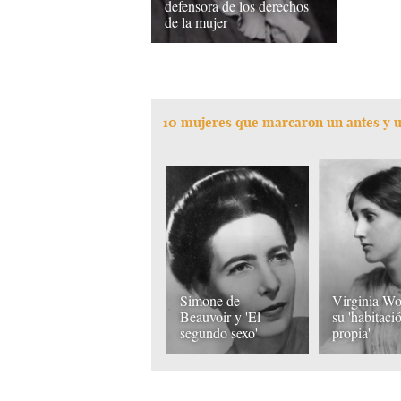
defensora de los derechos
de la mujer
10 mujeres que marcaron un antes y 
Simone de
Virginia Wo
Beauvoir y 'El
su 'habitaci
segundo sexo'
propia'