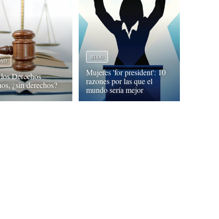
BLOG
DAD
Mujeres 'for president': 10
 los Derechos
razones por las que el
s, ¿sin derechos?
mundo sería mejor