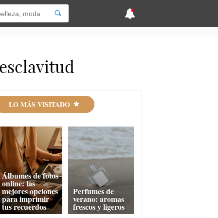
 esclavitud
LO MÁS VISITADO
Álbumes de fotos
online: las
mejores opciones
Perfumes de
para imprimir
verano: aromas
tus recuerdos
frescos y ligeros