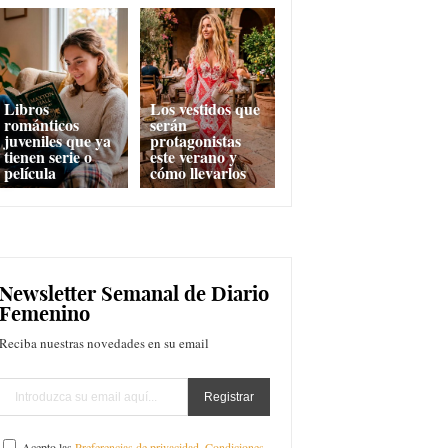
Libros
Los vestidos que
románticos
serán
juveniles que ya
protagonistas
tienen serie o
este verano y
película
cómo llevarlos
Newsletter Semanal de Diario
Femenino
Reciba nuestras novedades en su email
Acepto las
Preferencias de privacidad
,
Condiciones