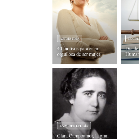
AUTOESTIMA
SOCIE
40 motivos para estar
Día de
orgullosa de ser mujer
Humano
LA MUJER DEL DÍA
Clara Campoamor, la gran