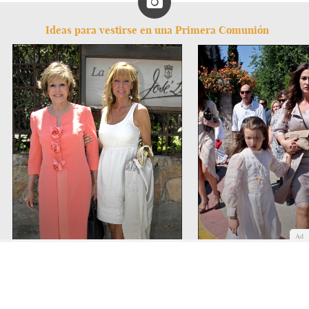
Ideas para vestirse en una Primera Comunión
Ad
Lara Dibildos y Laura
Primera Comunión de l
Valenzuela, de Primera Comuión
Vicky Martin Berrocal