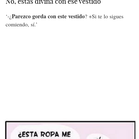
No, estás divina con ese vestido
Parezco gorda con este vestido
‘-¿
? +Si te lo sigues
comiendo, sí.’