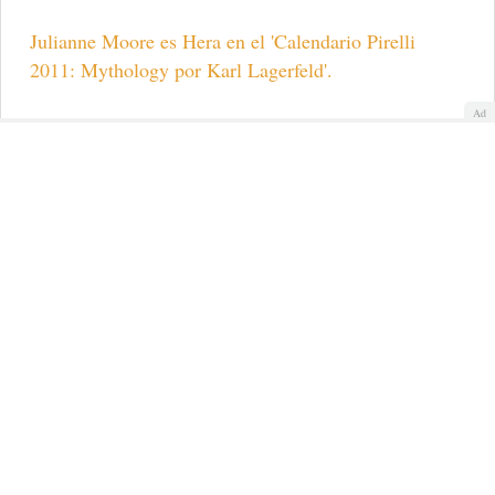
Julianne Moore es Hera en el 'Calendario Pirelli
2011: Mythology por Karl Lagerfeld'.
Ad
Natalie Portman y Winona
Ryder, la mejor y peor
vestida de los Premios
Gotham 2010
La vigésima edición de los premios del cine
independiente congregó a un gran número de rostros
conocidos del séptimo arte en Nueva York
Julianne Moore en la
vigésima edición de los