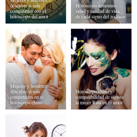
descubre si sois
Horóscopo femenino:
compatibles con el
salud y calidad de vida
horóscopo del amor
de cada signo del zodiaco
Mujeres y hombres:
descubre si sois
Horóscopo chino y
compatibles en el
compatibilidad de signos:
horóscopo chino
la mujer Rata en el amor