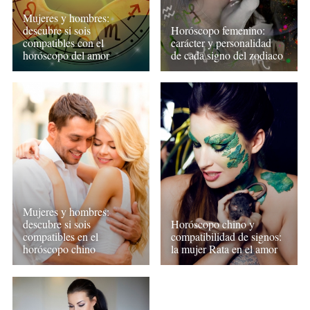
Mujeres y hombres:
descubre si sois
Horóscopo femenino:
compatibles con el
carácter y personalidad
horóscopo del amor
de cada signo del zodiaco
Mujeres y hombres:
descubre si sois
Horóscopo chino y
compatibles en el
compatibilidad de signos:
horóscopo chino
la mujer Rata en el amor