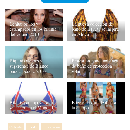
Lenita: brillos y
La nueva colección de
estampados en los bikinis
baño de ETAM se inspira
del verano 2010
en África
Biquinis alegres y
Protest propone una línea
sugerentes de Blanco
de baño de protección
para el verano 2010
solar
Bikinis para apoyar a tu
Elige el bikini ideal para
selección en el Mundial
tu cuerpo
Calzado
Looks
Tendencias