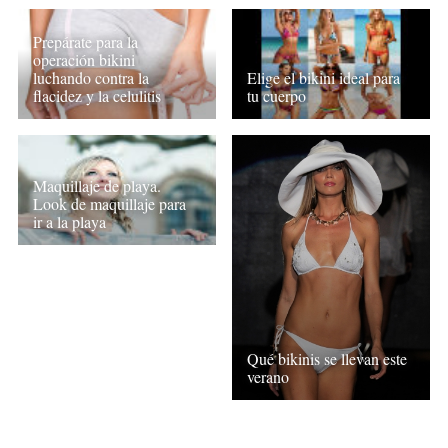
Prepárate para la
operación bikini
luchando contra la
Elige el bikini ideal para
flacidez y la celulitis
tu cuerpo
Maquillaje de playa.
Look de maquillaje para
ir a la playa
Qué bikinis se llevan este
verano