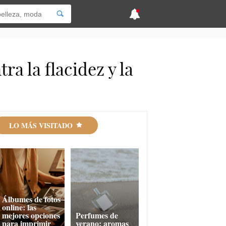
a la flacidez y la
LO MÁS VISITADO
Álbumes de fotos
online: las
mejores opciones
Perfumes de
para imprimir
verano: aromas