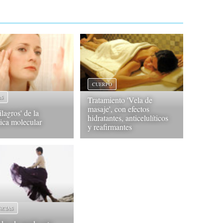
CUERPO
AS
Tratamiento 'Vela de
masaje', con efectos
lagros' de la
hidratantes, anticelulíticos
ica molecular
y reafirmantes
NCIAS