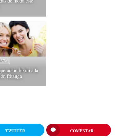
ldas de moda este
 SANA
peración bikini a la
ión fritanga
TWITTER
COMENTAR