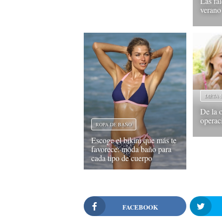
Las fa
verano
DIETA
De la o
operac
ROPA DE BAÑO
Escoge el bikini que más te
favorece: moda baño para
cada tipo de cuerpo
FACEBOOK