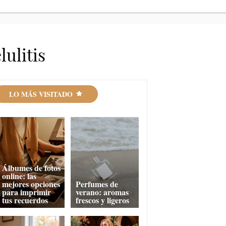
lulitis
LO MÁS VISITADO
Álbumes de fotos
online: las
mejores opciones
Perfumes de
para imprimir
verano: aromas
tus recuerdos
frescos y ligeros