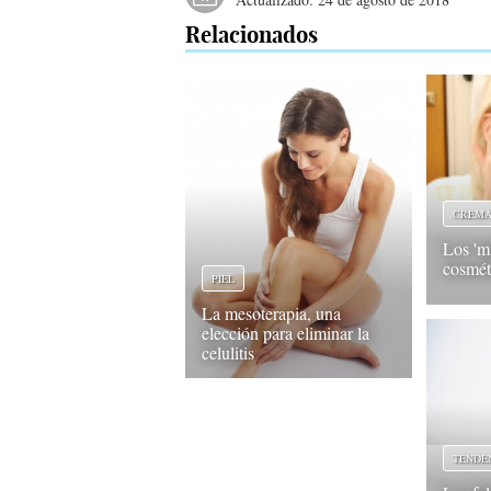
Relacionados
CREM
Los 'mi
cosmét
PIEL
La mesoterapia, una
elección para eliminar la
celulitis
TENDE